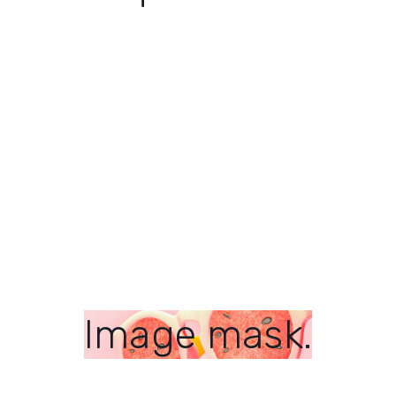
I’m a gradient text.
Image mask.